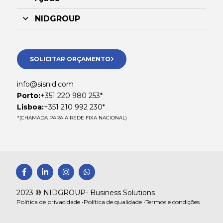
NIDGROUP
SOLICITAR ORÇAMENTO
info@sisnid.com
Porto:
+351 220 980 253*
Lisboa:
+351 210 992 230*
*(CHAMADA PARA A REDE FIXA NACIONAL)
F
L
I
W
a
i
n
h
c
n
s
a
e
k
t
t
2023 ® NIDGROUP- Business Solutions
b
e
a
s
Política de privacidade •
Política de qualidade •
Termos e condições
o
d
g
a
o
i
r
p
k
n
a
p