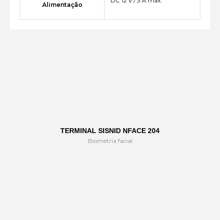
DC 12 V / 3 A max.
Alimentação
TERMINAL SISNID NFACE 204
Biometria facial