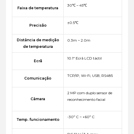
30℃ – 45℃
Faixa de temperatura
±0.5℃
Precisão
Distância de medição
0.3m ~ 2.0m
de temperatura
10.1" Ecrã LCD táctil
Ecrã
TCP/IP, Wi-Fi, USB, RS485
Comunicação
2 MP com duplo sensor de
Câmara
reconhecimento facial
-30º C ~ +60º C
Temp. funcionamento