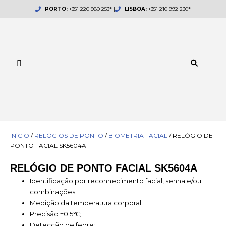
Skip
PORTO:
+351 220 980 253* |
LISBOA:
+351 210 992 230*
to
content
INÍCIO
/
RELÓGIOS DE PONTO
/
BIOMETRIA FACIAL
/ RELÓGIO DE
PONTO FACIAL SK5604A
RELÓGIO DE PONTO FACIAL SK5604A
Identificação por reconhecimento facial, senha e/ou
combinações;
Medição da temperatura corporal;
Precisão ±0.5℃;
Detecção de febre;