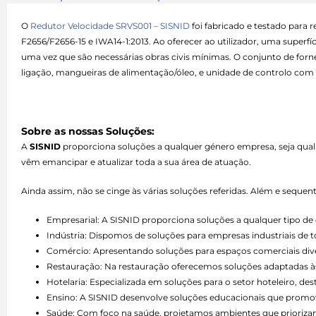
O
Redutor Velocidade SRVS001 – SISNID
foi fabricado e testado para 
F2656/F2656-15 e IWA14-1:2013. Ao oferecer ao utilizador, uma supe
uma vez que são necessárias obras civis mínimas. O conjunto de fo
ligação, mangueiras de alimentação/óleo, e unidade de controlo com
Sobre as nossas Soluções:
A
SISNID
proporciona soluções a qualquer género empresa, seja qual
vêm emancipar e atualizar toda a sua área de atuação.
Ainda assim, não se cinge às várias soluções referidas. Além e seque
Empresarial: A SISNID proporciona soluções a qualquer tipo 
Indústria: Dispomos de soluções para empresas industriais de 
Comércio: Apresentando soluções para espaços comerciais divers
Restauração: Na restauração oferecemos soluções adaptadas às 
Hotelaria: Especializada em soluções para o setor hoteleiro, d
Ensino: A SISNID desenvolve soluções educacionais que promo
Saúde: Com foco na saúde, projetamos ambientes que priorizam 