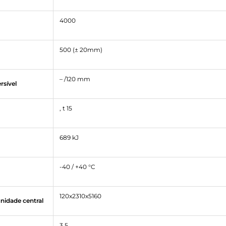
4000
500 (± 20mm)
– /120 mm
rsível
, t 15
689 kJ
-40 / +40 °C
120x2310x5160
nidade central
3,5