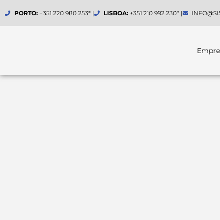
Skip
PORTO:
+351 220 980 253* |
LISBOA:
+351 210 992 230* |
INFO@SI
to
content
Empre