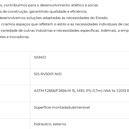
s, contribuímos para o desenvolvimento atlético e social.
 de construção, garantindo qualidade e eficiência.
 desenvolvemos soluções adaptadas às necessidades do Estado.
 criamos espaços que refletem o estilo e as necessidades individuais de cad
variedade de outras indústrias e necessidades específicas. Ademais, a e
tes e inovadoras.
SISNID
SIS-RVS001-NID
ASTM F2656/F2656 M-15, M30, P1(-0,7m) IWA 14-1:2013 B
Superfície montada/submersível
hidráulico, externo