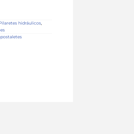
Pilaretes hidráulicos
,
res
,
postaletes