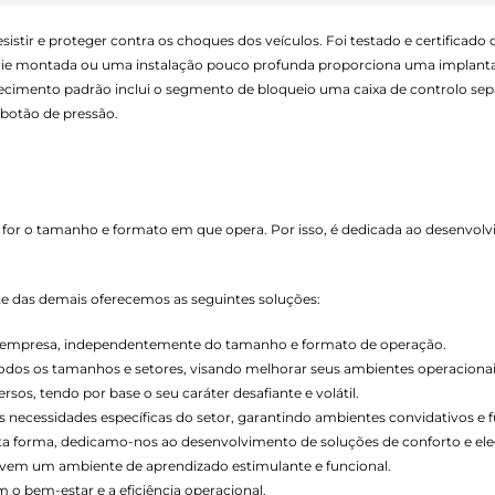
resistir e proteger contra os choques dos veículos. Foi testado e certific
rfície montada ou uma instalação pouco profunda proporciona uma implanta
rnecimento padrão inclui o segmento de bloqueio uma caixa de controlo s
 botão de pressão.
 for o tamanho e formato em que opera. Por isso, é dedicada ao desenvol
nte das demais oferecemos as seguintes soluções:
de empresa, independentemente do tamanho e formato de operação.
todos os tamanhos e setores, visando melhorar seus ambientes operacionai
os, tendo por base o seu caráter desafiante e volátil.
necessidades específicas do setor, garantindo ambientes convidativos e f
esta forma, dedicamo-nos ao desenvolvimento de soluções de conforto e ele
vem um ambiente de aprendizado estimulante e funcional.
o bem-estar e a eficiência operacional.