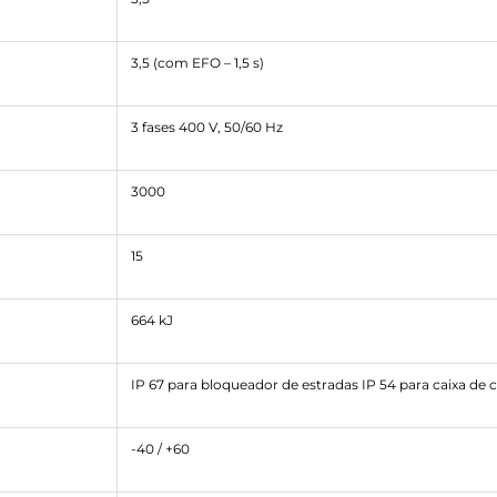
3,5 (com EFO – 1,5 s)
3 fases 400 V, 50/60 Hz
3000
15
664 kJ
IP 67 para bloqueador de estradas IP 54 para caixa de 
-40 / +60