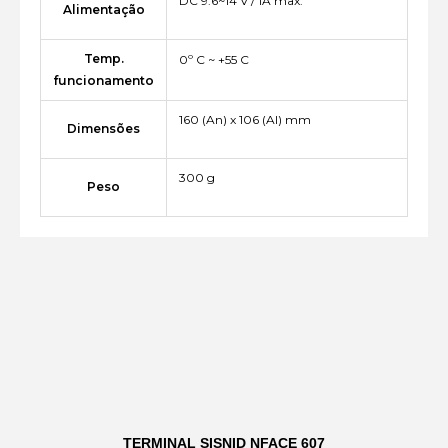
DC 9.6~14 V / 1A max.
Alimentação
Temp.
0º C ~ +55 C
funcionamento
160 (An) x 106 (Al) mm
Dimensões
300 g
Peso
TERMINAL SISNID NFACE 607