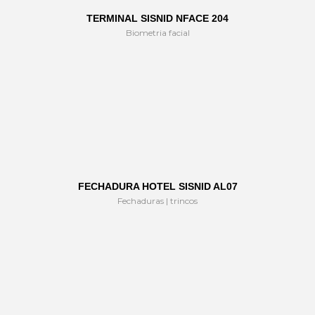
TERMINAL SISNID NFACE 204
Biometria facial
FECHADURA HOTEL SISNID AL07
Fechaduras | trincos