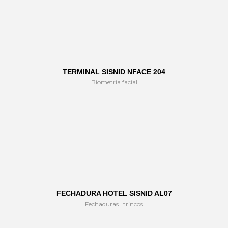
TERMINAL SISNID NFACE 204
Biometria facial
FECHADURA HOTEL SISNID AL07
Fechaduras | trincos