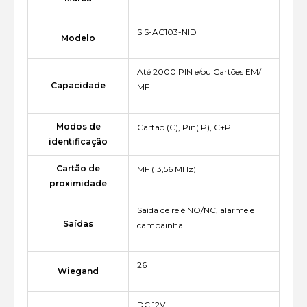
SIS-AC103-NID
Modelo
Até 2000 PIN e/ou Cartões EM/
Capacidade
MF
Modos de
Cartão (C), Pin( P), C+P
identificação
Cartão de
MF (13,56 MHz)
proximidade
Saída de relé NO/NC, alarme e
Saídas
campainha
26
Wiegand
DC 12V