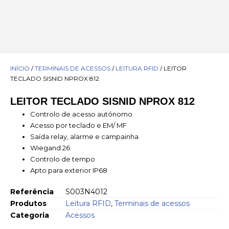
INÍCIO
/
TERMINAIS DE ACESSOS
/
LEITURA RFID
/ LEITOR
TECLADO SISNID NPROX 812
LEITOR TECLADO SISNID NPROX 812
Controlo de acesso autónomo
Acesso por teclado e EM/ MF
Saída relay, alarme e campainha
Wiegand 26
Controlo de tempo
Apto para exterior IP68
Referência
S003N4012
Produtos
Leitura RFID
,
Terminais de acessos
Categoria
Acessos