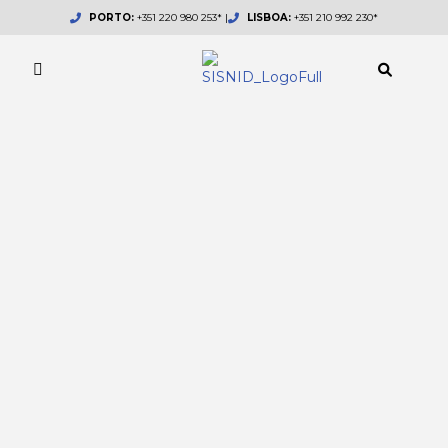
Skip
PORTO:
+351 220 980 253* |
LISBOA:
+351 210 992 230*
to
content