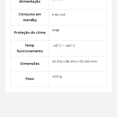
Alimentação
Consumo em
≤ 60 mA
standby
IP68
Proteção do clima
Temp.
-45º C ~ +60º C
funcionamento
22 (Fo) x 58 (An) x 121 (Al) mm
Dimensões
400 g
Peso