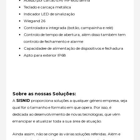
Acesso por cartão EM/ MF e/ou senha
Teclado e carcaça metálica
Indicador LED de sinalização
Wiegand 26
Controladora integrada (botão, campainha e relé)
Controlo de tempo de abertura, além disso também tem
controlo de fechamento e alarme
Capacidadee de alimentação de dispositivos e fechadura
Apto para exterior IP68
Sobre as nossas Soluções:
A
SISNID
proporciona soluções a qualquer género empresa, seja
qual for o tamanho e formato em que opera. Por isso, é
dedicada ao desenvolvimento de novas tecnologias, que vêm
emancipar e atualizar toda a sua área de atuação.
Ainda assim, não se cinge às várias soluções referidas. Além e