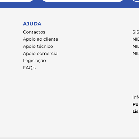
AJUDA
Contactos
SI
Apoio ao cliente
NI
Apoio técnico
NI
Apoio comercial
NI
Legislação
FAQ's
in
Po
Li