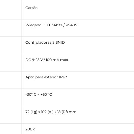
Cartão
Wiegand OUT 34bits / RS485
Controladoras SISNID
DC 9~15 V / 100 mA max.
Apto para exterior IP67
-30º C ~ +60º C
72 (Lg) x 102 (Al) x 18 (Pf) mm
200 g