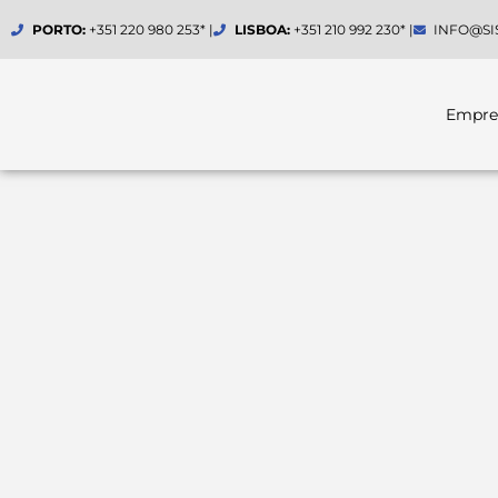
Skip
PORTO:
+351 220 980 253* |
LISBOA:
+351 210 992 230* |
INFO@SI
to
content
Empre