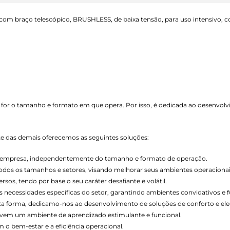
 com braço telescópico, BRUSHLESS, de baixa tensão, para uso intensivo, c
 for o tamanho e formato em que opera. Por isso, é dedicada ao desenvol
nte das demais oferecemos as seguintes soluções:
de empresa, independentemente do tamanho e formato de operação.
todos os tamanhos e setores, visando melhorar seus ambientes operacionai
os, tendo por base o seu caráter desafiante e volátil.
necessidades específicas do setor, garantindo ambientes convidativos e f
esta forma, dedicamo-nos ao desenvolvimento de soluções de conforto e ele
vem um ambiente de aprendizado estimulante e funcional.
o bem-estar e a eficiência operacional.