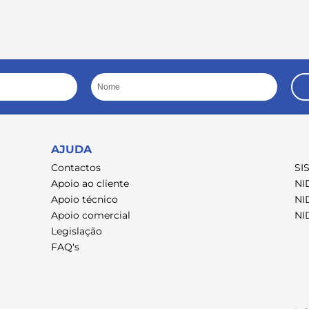
Nome
AJUDA
Contactos
SI
Apoio ao cliente
NI
Apoio técnico
NI
Apoio comercial
NI
Legislação
FAQ's