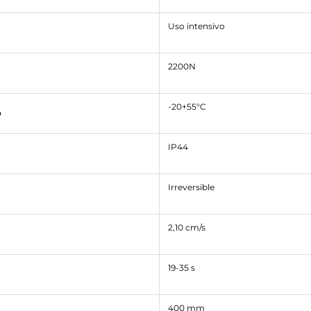
Uso intensivo
2200N
-20+55°C
o
IP44
Irreversible
2,10 cm/s
19-35 s
400 mm