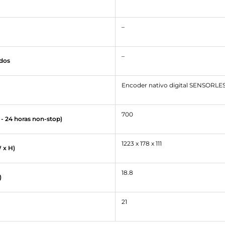
–
–
ados
Encoder nativo digital SENSORLE
700
- 24 horas non-stop)
1223 x 178 x 111
 x H)
18.8
)
21