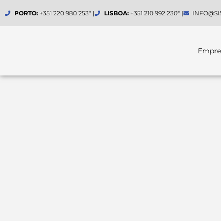
Skip
PORTO:
+351 220 980 253* |
LISBOA:
+351 210 992 230* |
INFO@SI
to
content
Empre