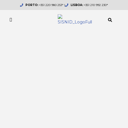
Skip
PORTO:
+351 220 980 253* |
LISBOA:
+351 210 992 230*
to
content