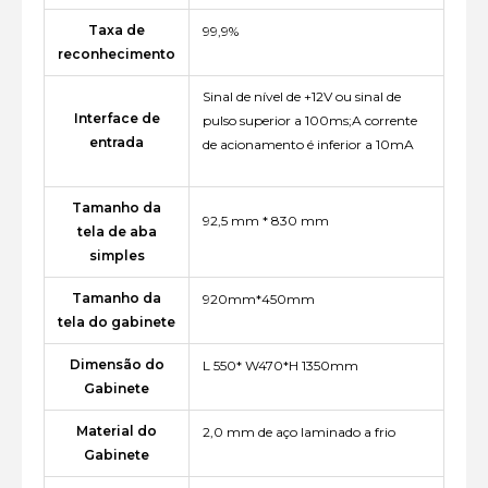
Taxa de
99,9%
reconhecimento
Sinal de nível de +12V ou sinal de
Interface de
pulso superior a 100ms;A corrente
entrada
de acionamento é inferior a 10mA
Tamanho da
92,5 mm * 830 mm
tela de aba
simples
Tamanho da
920mm*450mm
tela do gabinete
Dimensão do
L 550* W470*H 1350mm
Gabinete
Material do
2,0 mm de aço laminado a frio
Gabinete