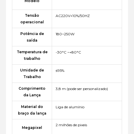
Modelo
Tensão
AC220V+10%/50HZ
operacional
Potência de
180~250W
saída
Temperatura de
-30°C ~+80°C
trabalho
Umidade de
≤95%
Trabalho
Comprimento
3,8 m (pode ser personalizado)
da Lança
Material do
Liga de alumínio
braço da lança
2 milhões de pixeis
Megapixel