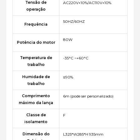
Tensão de
AC220V+10%/AC110V+10%
operação
50HZ/60HZ
Frequência
80W
Potência do motor
Temperatura de
-35°C ~+60°C
trabalho
Humidade de
≤90%
trabalho
Comprimento
6m (pode ser personalizado)
máximo da lança
Classe de
F
isolamento
Dimensão do
L325*W285*H 935mm