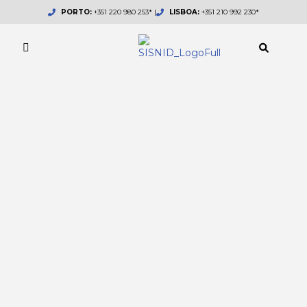
Skip
PORTO:
+351 220 980 253* |
LISBOA:
+351 210 992 230*
to
content