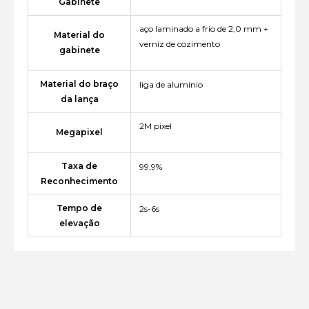
Gabinete
aço laminado a frio de 2,0 mm +
Material do
verniz de cozimento
gabinete
Material do braço
liga de alumínio
da lança
2M pixel
Megapixel
Taxa de
99,9%
Reconhecimento
Tempo de
2s-6s
elevação