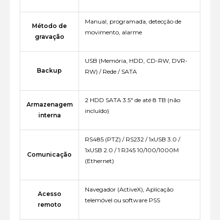
Manual, programada, detecção de
Método de
movimento, alarme
gravação
USB (Memória, HDD, CD-RW, DVR-
Backup
RW) / Rede / SATA
2 HDD SATA 3.5" de até 8 TB (não
Armazenagem
incluído)
interna
RS485 (PTZ) / RS232 / 1xUSB 3.0 /
1xUSB 2.0 / 1 RJ45 10/100/1000M
Comunicação
(Ethernet)
Navegador (ActiveX), Aplicação
Acesso
telemóvel ou software PSS
remoto