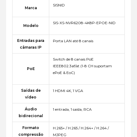
SISNID
Marca
SIS-XS-NVR6208-4K8P-EPOE-NID
Modelo
Entradas para
Porta LAN até 8 canais
câmaras IP
Switch de 8 canais PoE
IEEE802.3af/at (1-8 CH suportam
PoE
ePoE & EoC)
Saídas de
1 HDMI 4K, 1 VGA
vídeo
Áudio
1 entrada, 1 saída, RCA
bidirecional
Formato
H.265+ / H.265 / H.264+ / H.264 /
compressão
MJPEG