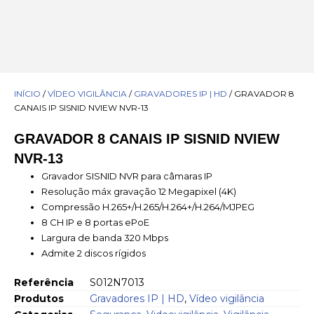
INÍCIO
/
VÍDEO VIGILÂNCIA
/
GRAVADORES IP | HD
/ GRAVADOR 8
CANAIS IP SISNID NVIEW NVR-13
GRAVADOR 8 CANAIS IP SISNID NVIEW
NVR-13
Gravador SISNID NVR para câmaras IP
Resolução máx gravação 12 Megapixel (4K)
Compressão H.265+/H.265/H.264+/H.264/MJPEG
8 CH IP e 8 portas ePoE
Largura de banda 320 Mbps
Admite 2 discos rígidos
Referência
S012N7013
Produtos
Gravadores IP | HD
,
Vídeo vigilância