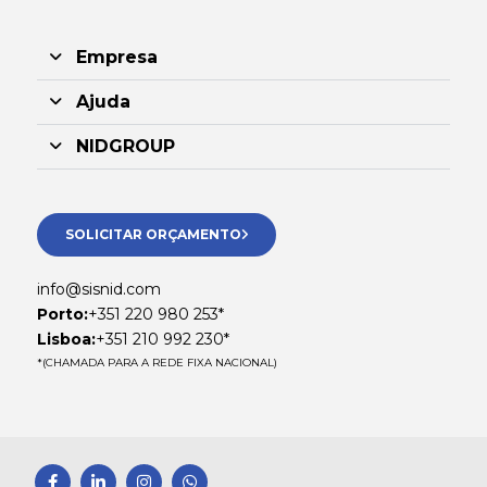
Empresa
Ajuda
NIDGROUP
SOLICITAR ORÇAMENTO
info@sisnid.com
Porto:
+351 220 980 253*
Lisboa:
+351 210 992 230*
*(CHAMADA PARA A REDE FIXA NACIONAL)
F
L
I
W