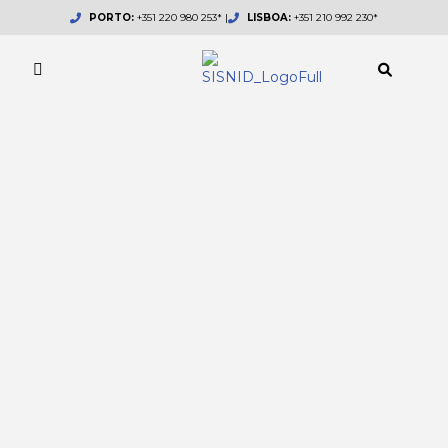
Skip
PORTO:
+351 220 980 253* |
LISBOA:
+351 210 992 230*
to
content