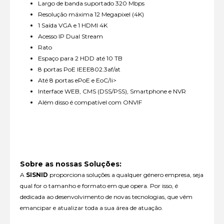
Largo de banda suportado 320 Mbps
Resolução máxima 12 Megapixel (4K)
1 Saída VGA e 1 HDMI 4K
Acesso IP Dual Stream
Rato
Espaço para 2 HDD até 10 TB
8 portas PoE IEEE802.3af/at
Até 8 portas ePoE e EoC/li>
Interface WEB, CMS (DSS/PSS), Smartphone e NVR
Além disso é compatível com ONVIF
Sobre as nossas Soluções:
A
SISNID
proporciona soluções a qualquer género empresa, seja
qual for o tamanho e formato em que opera. Por isso, é
dedicada ao desenvolvimento de novas tecnologias, que vêm
emancipar e atualizar toda a sua área de atuação.