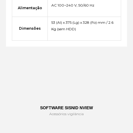
AC 100~240 V, 50/60 Hz
Alimentação
53 (Al) x 375 (Lg) x 328 (Fo) mm / 2.6
Dimensões
Kg (sem HDD)
SOFTWARE SISNID NVIEW
Acessórios vigilância