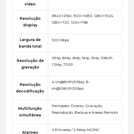
vídeo
3840×2160, 1920×1080, 1280×1024,
Resolução
1280×720, 1024×768
display
Largura de
320 Mbps
banda total
12Mp, 8Mp, 6Mp, 5Mp, 3Mp, 1080P,
Resolução de
1.3Mp, 720P …
gravação
4-ch@8MP(30fps), 8-
Resolução
ch@1080P(30fps)
decodificação
Pentaplex: Directo, Gravação,
Multifunção
Reprodução, Backup e Acesso Remoto
simultânea
4 Entradas / 2 Relay NO/NC
Alarmes