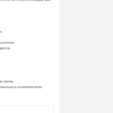
s.
uncionais.
gância.
a cliente.
mpresa busca constantemente