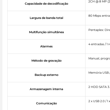
2CH @ 8 MP (2
Capacidade de decodificação
80 Mbps entrad
Largura de banda total
Pentaplex: Di
Multifunção simultânea
4 entradas / 1 r
Alarmes
Manual, progr
Método de gravação
Memória USB 
Backup externo
2 HDD SATA 3.5
Armazenagem interna
2 x USB 2.0 / 1
Comunicação