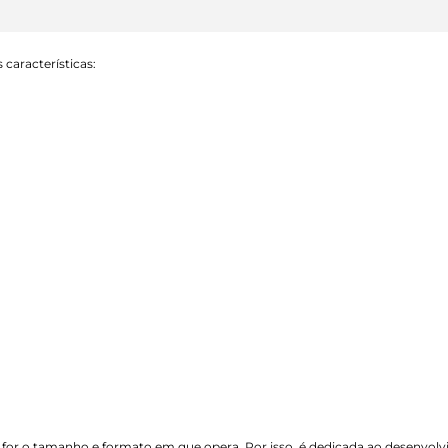
características:
 for o tamanho e formato em que opera. Por isso, é dedicada ao desenvol