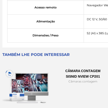
Navegador We
Acesso remoto
DC 12 V, 50/60
Alimentação
52 (Al) x 385 (
Dimensões / Peso
TAMBÉM LHE PODE INTERESSAR
CÂMARA CONTAGEM
SISNID NVIEW CP201
Câmaras contagem