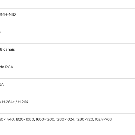
8MH-NID
s
8 canais
aída RCA
VGA
 / H.264+ / H.264
60×1440, 1920×1080, 1600×1200, 1280×1024, 1280×720, 1024×768