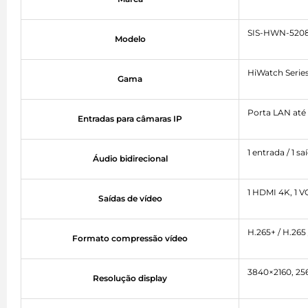
SIS-HWN-520
Modelo
HiWatch Serie
Gama
Porta LAN até 
Entradas para câmaras IP
1 entrada / 1 s
Áudio bidirecional
1 HDMI 4K, 1 
Saídas de vídeo
H.265+ / H.265
Formato compressão vídeo
3840×2160, 25
Resolução display