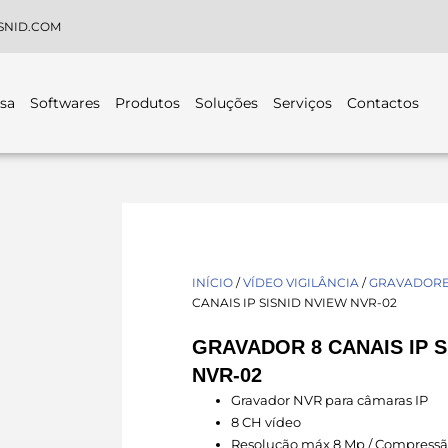
SNID.COM
sa
Softwares
Produtos
Soluções
Serviços
Contactos
INÍCIO
/
VÍDEO VIGILÂNCIA
/
GRAVADORES
CANAIS IP SISNID NVIEW NVR-02
GRAVADOR 8 CANAIS IP S
NVR-02
Gravador NVR para câmaras IP
8 CH vídeo
Resolução máx 8 Mp / Compressã