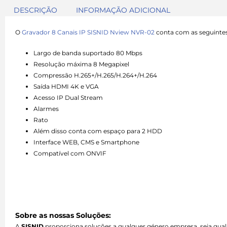
DESCRIÇÃO
INFORMAÇÃO ADICIONAL
O
Gravador 8 Canais IP SISNID Nview NVR-02
conta com as seguintes 
Largo de banda suportado 80 Mbps
Resolução máxima 8 Megapixel
Compressão H.265+/H.265/H.264+/H.264
Saída HDMI 4K e VGA
Acesso IP Dual Stream
Alarmes
Rato
Além disso conta com espaço para 2 HDD
Interface WEB, CMS e Smartphone
Compatível com ONVIF
Sobre as nossas Soluções:
A
SISNID
proporciona soluções a qualquer género empresa, seja qual