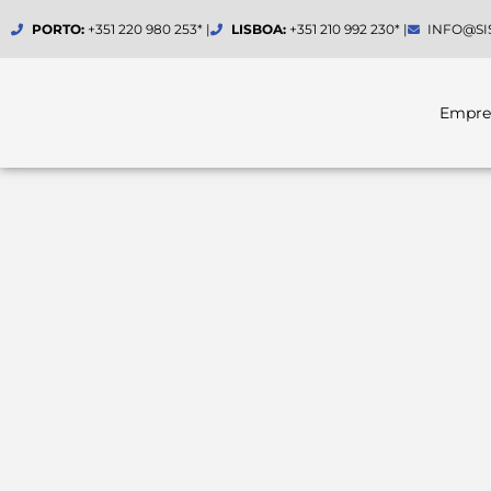
Skip
PORTO:
+351 220 980 253* |
LISBOA:
+351 210 992 230* |
INFO@SI
to
content
Empre