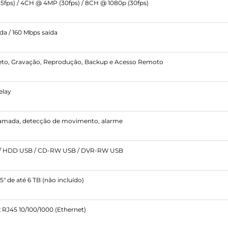
5fps) / 4CH @ 4MP (30fps) / 8CH @ 1080p (30fps)
a / 160 Mbps saída
reto, Gravação, Reprodução, Backup e Acesso Remoto
elay
amada, detecção de movimento, alarme
/ HDD USB / CD-RW USB / DVR-RW USB
" de até 6 TB (não incluído)
 x RJ45 10/100/1000 (Ethernet)