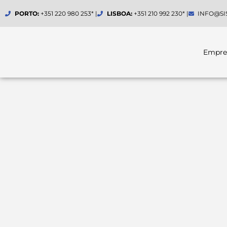
Skip
PORTO:
+351 220 980 253* |
LISBOA:
+351 210 992 230* |
INFO@SI
to
content
Empre