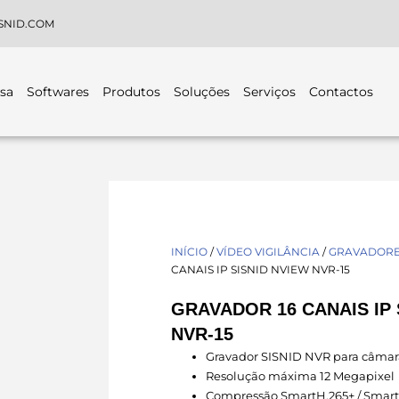
SNID.COM
sa
Softwares
Produtos
Soluções
Serviços
Contactos
INÍCIO
/
VÍDEO VIGILÂNCIA
/
GRAVADORES
CANAIS IP SISNID NVIEW NVR-15
GRAVADOR 16 CANAIS IP 
NVR-15
Gravador SISNID NVR para câmar
Resolução máxima 12 Megapixel
Compressão SmartH.265+ / Smart