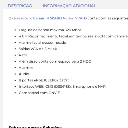
DESCRIÇÃO
INFORMAÇÃO ADICIONAL
O
Gravador 16 Canais IP SISNID Nview NVR-15
conta com as seguintes 
Largura de banda máxima 320 Mbps
4 CH Reconhecimento facial em tempo real (16CH com câmara
Alarme facial desconhecido
Saídas VGA e HDMI 4K
Rato
Além disso conta com espaço para 2 HDD
Alarmes
Áudio
8 portas ePoE IEEE802.3af/at
Interface WEB, CMS (DSS/PSS), Smartphone e NVR
Compatível com ONVIF
Sobre as nossas Soluções: