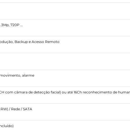
1.3Mp, 720P …
produção, Backup e Acesso Remoto
 movimento, alarme
CH com câmara de detecção facial) ou até 16Ch reconhecimento de humano
RW) / Rede / SATA
ncluído)