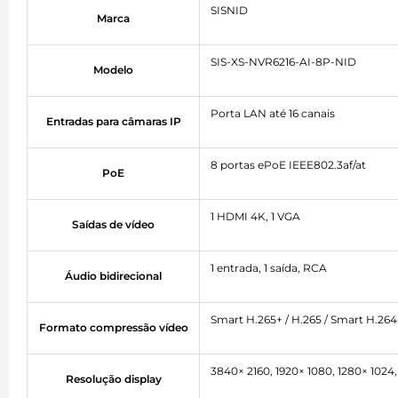
SISNID
Marca
SIS-XS-NVR6216-AI-8P-NID
Modelo
Porta LAN até 16 canais
Entradas para câmaras IP
8 portas ePoE IEEE802.3af/at
PoE
1 HDMI 4K, 1 VGA
Saídas de vídeo
1 entrada, 1 saída, RCA
Áudio bidirecional
Smart H.265+ / H.265 / Smart H.264
Formato compressão vídeo
3840× 2160, 1920× 1080, 1280× 1024,
Resolução display