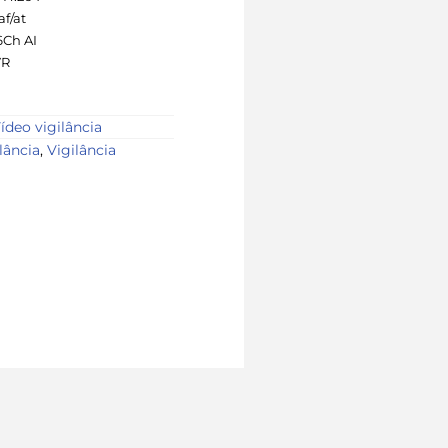
af/at
6Ch AI
VR
ídeo vigilância
lância
,
Vigilância