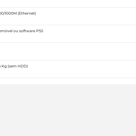
100/1000M (Ethernet)
lemóvel ou software PSS
2.6 Kg (sem HDD)