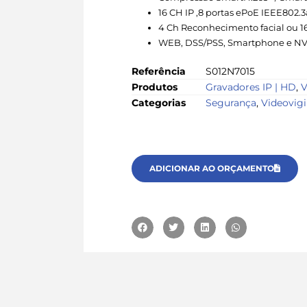
16 CH IP ,8 portas ePoE IEEE802.3
4 Ch Reconhecimento facial ou 1
WEB, DSS/PSS, Smartphone e N
Referência
S012N7015
Produtos
Gravadores IP | HD
,
V
Categorias
Segurança
,
Videovigi
ADICIONAR AO ORÇAMENTO