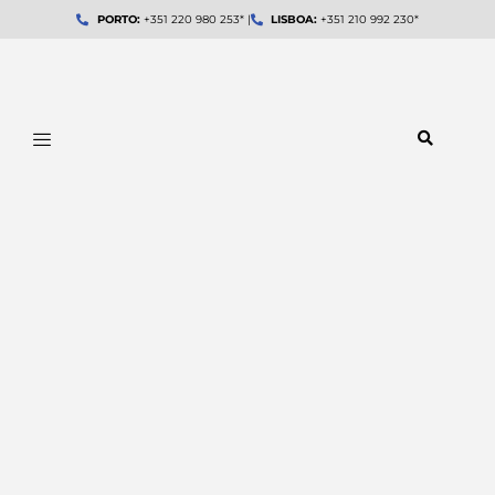
Skip
PORTO:
+351 220 980 253* |
LISBOA:
+351 210 992 230*
to
content