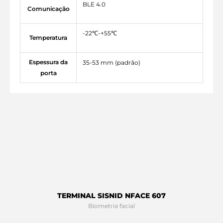
BLE 4.0
Comunicação
-22℃-+55℃
Temperatura
Espessura da
35-53 mm (padrão)
porta
TERMINAL SISNID NFACE 607
Biometria facial