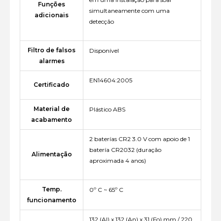
Funções
simultaneamente com uma
adicionais
detecção
Filtro de falsos
Disponível
alarmes
EN14604:2005
Certificado
Material de
Plástico ABS
acabamento
2 baterías CR2 3.0 V com apoio de 1
batería CR2032 (duração
Alimentação
aproximada 4 anos)
Temp.
0º C ~ 65º C
funcionamento
132 (Al) x 132 (An) x 31 (Fo) mm / 220