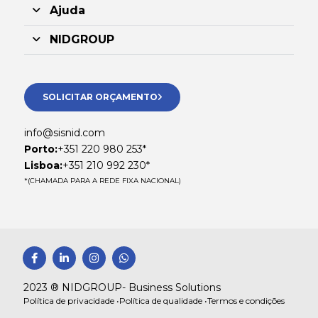
Ajuda
NIDGROUP
SOLICITAR ORÇAMENTO
info@sisnid.com
Porto:
+351 220 980 253*
Lisboa:
+351 210 992 230*
*(CHAMADA PARA A REDE FIXA NACIONAL)
F
L
I
W
a
i
n
h
c
n
s
a
e
k
t
t
2023 ® NIDGROUP- Business Solutions
b
e
a
s
Política de privacidade •
Política de qualidade •
Termos e condições
o
d
g
a
o
i
r
p