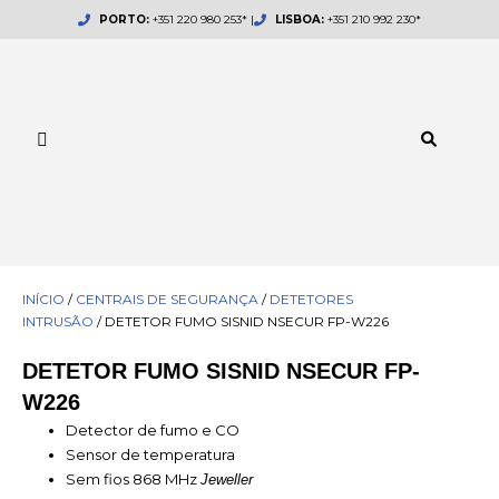
Skip
PORTO:
+351 220 980 253* |
LISBOA:
+351 210 992 230*
to
content
INÍCIO
/
CENTRAIS DE SEGURANÇA
/
DETETORES
INTRUSÃO
/ DETETOR FUMO SISNID NSECUR FP-W226
DETETOR FUMO SISNID NSECUR FP-
W226
Detector de fumo e CO
Sensor de temperatura
Sem fios 868 MHz
Jeweller