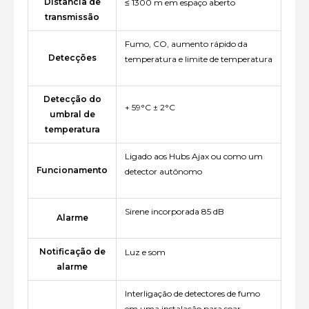
Distância de
≤ 1300 m em espaço aberto
transmissão
Fumo, CO, aumento rápido da
Detecções
temperatura e limite de temperatura
Detecção do
+ 59°С ± 2°С
umbral de
temperatura
Ligado aos Hubs Ajax ou como um
Funcionamento
detector autônomo
Sirene incorporada 85 dB
Alarme
Notificação de
Luz e som
alarme
Interligação de detectores de fumo
em uma instalação para soar