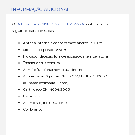
INFORMAÇÃO ADICIONAL
O
Detetor Fumo SISNID Nsecur FP-W226
conta com as
seguintes características:
Antena interna alcance espaço aberto 1300 m
Sirene incorporada 85 dB
Indicador deteção fumo e excesso de temperatura
anti-abertura
Tamper
Admite funcionamento autónomo
Alimentação 2 pilhas CR2 3.0 V / 1 pilha CR2032
(duração estimada 4 anos)
Certificado EN 14604:2005
Uso interior
Além disso, inclui suporte
Cor branco