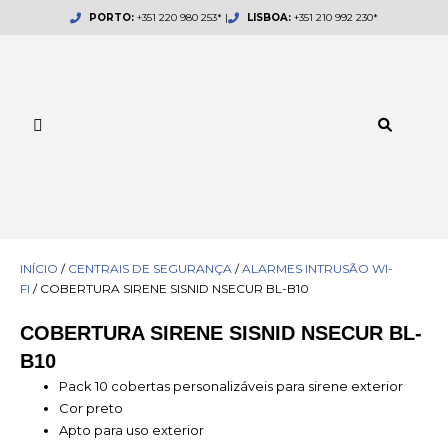
Skip
PORTO:
+351 220 980 253* |
LISBOA:
+351 210 992 230*
to
content
INÍCIO
/
CENTRAIS DE SEGURANÇA
/
ALARMES INTRUSÃO WI-
FI
/ COBERTURA SIRENE SISNID NSECUR BL-B10
COBERTURA SIRENE SISNID NSECUR BL-
B10
Pack 10 cobertas personalizáveis para sirene exterior
Cor preto
Apto para uso exterior