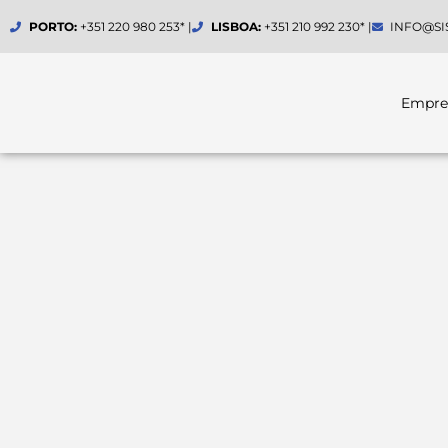
Skip
PORTO:
+351 220 980 253* |
LISBOA:
+351 210 992 230* |
INFO@SI
to
content
Empre