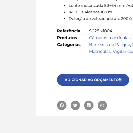
Lente motorizada 5.3~64 mm Aut
IR LEDs Alcance 180 m
Deteção de velocidade até 200K
Referência
S028N1004
Produtos
Câmaras matrículas
,
Categorias
Barreiras de Parque
,
Matriculas
,
Vigilânci
ADICIONAR AO ORÇAMENTO