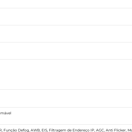
ramável
 Função Defog, AWB, EIS, Filtragem de Endereço IP, AGC, Anti Flicker, M