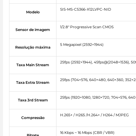
SIS-MS-C5366-X12LVPC-NID
Modelo
1/2.8" Progressive Scan CMOS
Sensor de imagem
5 Megapixel (2592×1944)
Resolução máxima
25fps (2592×1944), 45fps@(2048×1536), 5
Taxa Main Stream
25fps (704×576, 640×480, 640×360, 352×2
Taxa Extra Stream
25fps (1920×1080, 1280×720, 704×576, 64
Taxa 3rd Stream
H.265+ / H265 /H.264+ / H264 / MJPEG
Compressão
16 Kbps ~ 16 Mbps (CBR / VBR)
Bitrate