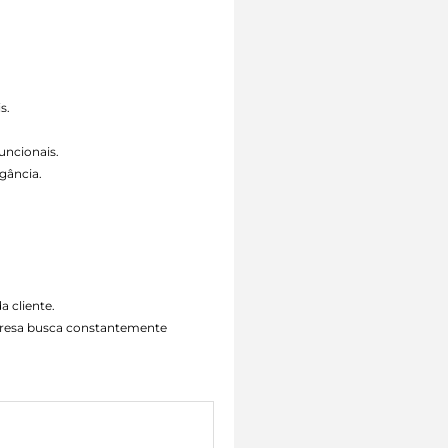
s.
uncionais.
gância.
a cliente.
mpresa busca constantemente