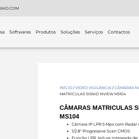
SNID.COM
sa
Softwares
Produtos
Soluções
Serviços
Contactos
INÍCIO
/
VÍDEO VIGILÂNCIA
/
CÂMARAS M
MATRICULAS SISNID NVIEW MS104
CÂMARAS MATRICULAS S
MS104
Câmara IP LPR 5 Mpx com Radar 
1/2.8″ Progressive Scan CMOS
Função LPR, leitura integrada de