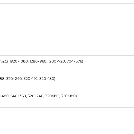
0fps@(1920×1080, 1280×960, 1280×720, 704×576)
88, 320×240, 320×192, 320×180)
0×480, 640×360, 320×240, 320×192, 320×180)