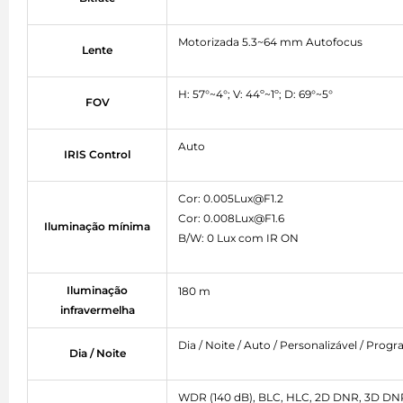
Motorizada 5.3~64 mm Autofocus
Lente
H: 57°~4°; V: 44º~1º; D: 69°~5°
FOV
Auto
IRIS Control
Cor: 0.005Lux@F1.2
Cor: 0.008Lux@F1.6
Iluminação mínima
B/W: 0 Lux com IR ON
Iluminação
180 m
infravermelha
Dia / Noite / Auto / Personalizável / Prog
Dia / Noite
WDR (140 dB), BLC, HLC, 2D DNR, 3D DNR,