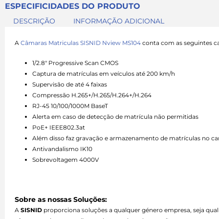
ESPECIFICIDADES DO PRODUTO
DESCRIÇÃO
INFORMAÇÃO ADICIONAL
A
Câmaras Matriculas SISNID Nview MS104
conta com as seguintes ca
1/2.8″ Progressive Scan CMOS
Captura de matrículas em veículos até 200 km/h
Supervisão de até 4 faixas
Compressão H.265+/H.265/H.264+/H.264
RJ-45 10/100/1000M BaseT
Alerta em caso de detecção de matrícula não permitidas
PoE+ IEEE802.3at
Além disso faz gravação e armazenamento de matrículas no ca
Antivandalismo IK10
Sobrevoltagem 4000V
Sobre as nossas Soluções:
A
SISNID
proporciona soluções a qualquer género empresa, seja qual