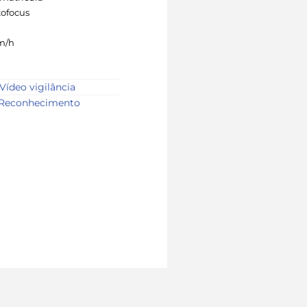
ofocus
m/h
Vídeo vigilância
Reconhecimento
a