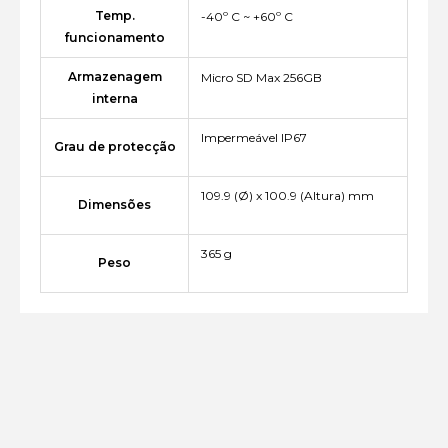
Temp.
-40º C ~ +60º C
funcionamento
Armazenagem
Micro SD Max 256GB
interna
Impermeável IP67
Grau de protecção
109.9 (Ø) x 100.9 (Altura) mm
Dimensões
365 g
Peso