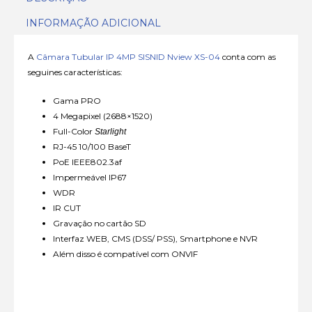
INFORMAÇÃO ADICIONAL
A
Câmara Tubular IP 4MP SISNID Nview XS-04
conta com as
seguines características:
Gama PRO
4 Megapixel (2688×1520)
Full-Color
Starlight
RJ-45 10/100 BaseT
PoE IEEE802.3af
Impermeável IP67
WDR
IR CUT
Gravação no cartão SD
Interfaz WEB, CMS (DSS/ PSS), Smartphone e NVR
Além disso é compatível com ONVIF