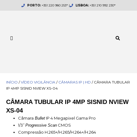
Skip
PORTO:
+351 220 980 253* |
LISBOA:
+351 210 992 230*
to
content
INÍCIO
/
VÍDEO VIGILÂNCIA
/
CÂMARAS IP | HD
/ CÂMARA TUBULAR
IP 4MP SISNID NVIEW XS-04
CÂMARA TUBULAR IP 4MP SISNID NVIEW
XS-04
Câmara
IP 4 Megapixel Gama Pro
Bullet
1/3”
CMOS
Progressive Scan
Compressão H.265+/H.265/H.264+/H.264