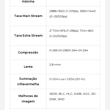
máxima
2688×1520 (1~20fps), 2560×1440
Taxa Main Stream
((1~25/30fps)
2º:704×576 (1~25fps), 704×480
Taxa Extra Stream
(1~20/30fps)
H.265+/H.265/H.264+/H.264
Compressão
2.8 mm
Lente
Iluminação
0.004 Lux / LEDs (30 m)
infravermelha
WDR, BLC, HLC, AWB, AGC, 3D-
Melhoras de
DNR, SMD
imagem