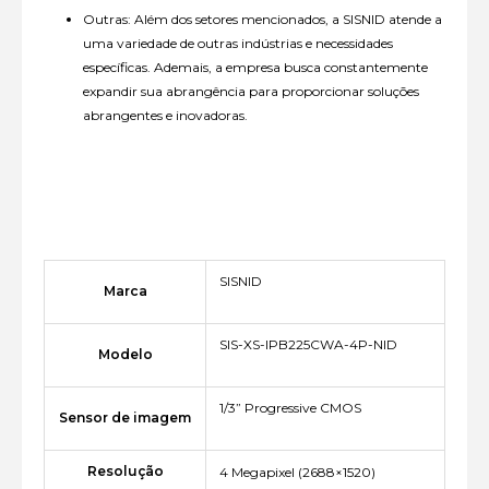
Outras: Além dos setores mencionados, a SISNID atende a
uma variedade de outras indústrias e necessidades
específicas. Ademais, a empresa busca constantemente
expandir sua abrangência para proporcionar soluções
abrangentes e inovadoras.
SISNID
Marca
SIS-XS-IPB225CWA-4P-NID
Modelo
1/3” Progressive CMOS
Sensor de imagem
Resolução
4 Megapixel (2688×1520)