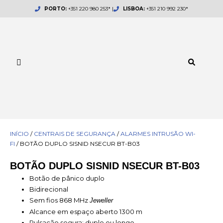
Skip
PORTO:
+351 220 980 253* |
LISBOA:
+351 210 992 230*
to
content
INÍCIO
/
CENTRAIS DE SEGURANÇA
/
ALARMES INTRUSÃO WI-
FI
/ BOTÃO DUPLO SISNID NSECUR BT-B03
BOTÃO DUPLO SISNID NSECUR BT-B03
Botão de pânico duplo
Bidirecional
Sem fios 868 MHz
Jeweller
Alcance em espaço aberto 1300 m
Pulsação segura: duplo ou longo