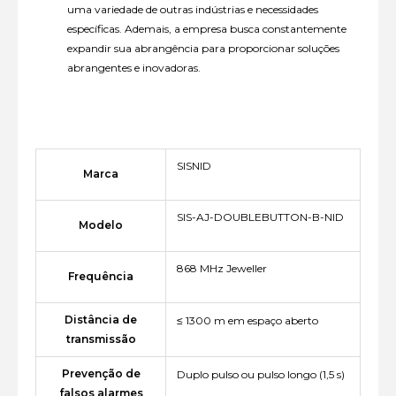
uma variedade de outras indústrias e necessidades
específicas. Ademais, a empresa busca constantemente
expandir sua abrangência para proporcionar soluções
abrangentes e inovadoras.
SISNID
Marca
SIS-AJ-DOUBLEBUTTON-B-NID
Modelo
868 MHz Jeweller
Frequência
Distância de
≤ 1300 m em espaço aberto
transmissão
Prevenção de
Duplo pulso ou pulso longo (1,5 s)
falsos alarmes