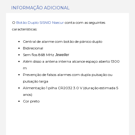
INFORMAÇÃO ADICIONAL
O
Botão Duplo SISNID Nsecur
conta com as seguintes
características:
Central de alarme com botão de pânico duplo
Bidirecional
Sem fios 868 MHz
Jeweller
Além disso a antena interna alcance espaço aberto 1300
m
Prevenção de falsos alarmes com dupla pulsação ou
pulsação larga
Alimentação 1 pilha CR2032 3.0 V (duração estimada 5
anos)
Cor preto