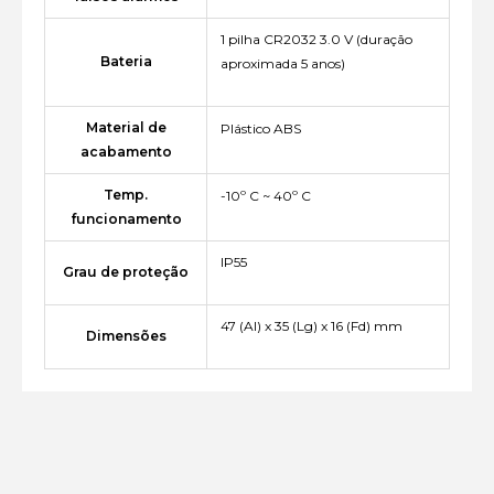
1 pilha CR2032 3.0 V (duração
Bateria
aproximada 5 anos)
Material de
Plástico ABS
acabamento
Temp.
-10º C ~ 40º C
funcionamento
IP55
Grau de proteção
47 (Al) x 35 (Lg) x 16 (Fd) mm
Dimensões