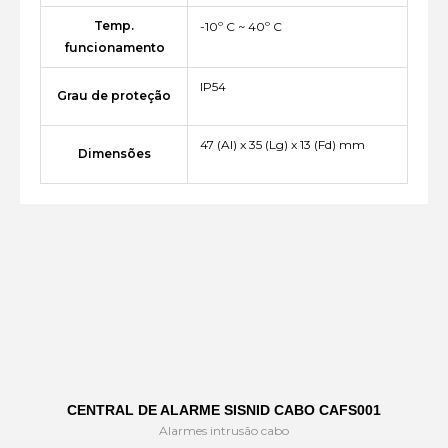
Temp.
-10º C ~ 40º C
funcionamento
IP54
Grau de proteção
47 (Al) x 35 (Lg) x 13 (Fd) mm
Dimensões
CENTRAL DE ALARME SISNID CABO CAFS001
Alarmes intrusão cabo