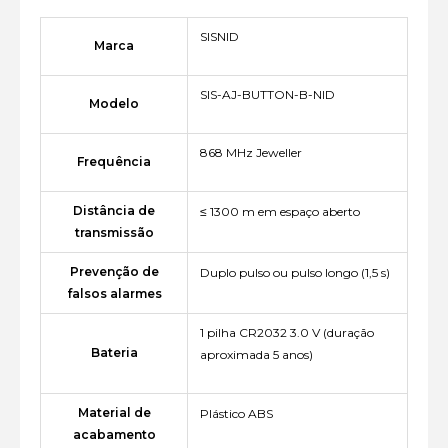
SISNID
Marca
SIS-AJ-BUTTON-B-NID
Modelo
868 MHz Jeweller
Frequência
Distância de
≤ 1300 m em espaço aberto
transmissão
Prevenção de
Duplo pulso ou pulso longo (1,5 s)
falsos alarmes
1 pilha CR2032 3.0 V (duração
Bateria
aproximada 5 anos)
Material de
Plástico ABS
acabamento