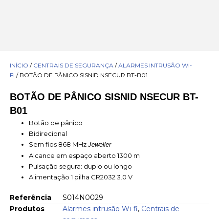
INÍCIO
/
CENTRAIS DE SEGURANÇA
/
ALARMES INTRUSÃO WI-
FI
/ BOTÃO DE PÂNICO SISNID NSECUR BT-B01
BOTÃO DE PÂNICO SISNID NSECUR BT-
B01
Botão de pânico
Bidirecional
Sem fios 868 MHz
Jeweller
Alcance em espaço aberto 1300 m
Pulsação segura: duplo ou longo
Alimentação 1 pilha CR2032 3.0 V
Referência
S014N0029
Produtos
Alarmes intrusão Wi-fi
,
Centrais de