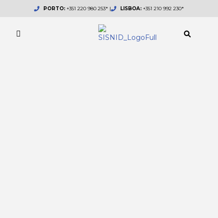
Skip
PORTO:
+351 220 980 253* |
LISBOA:
+351 210 992 230*
to
content