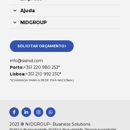
Ajuda
NIDGROUP
SOLICITAR ORÇAMENTO
info@sisnid.com
Porto:
+351 220 980 253*
Lisboa:
+351 210 992 230*
*(CHAMADA PARA A REDE FIXA NACIONAL)
F
L
I
W
a
i
n
h
c
n
s
a
e
k
t
t
2023 ® NIDGROUP- Business Solutions
b
e
a
s
Política de privacidade •
Política de qualidade •
Termos e condições