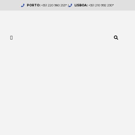
Skip
PORTO:
+351 220 980 253* |
LISBOA:
+351 210 992 230*
to
content