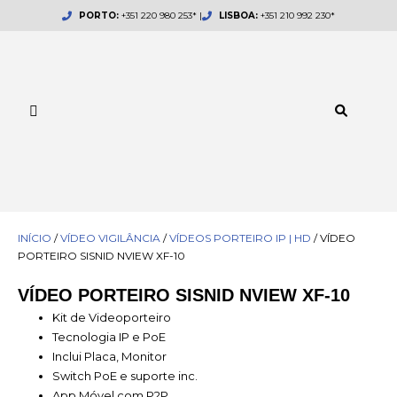
Skip
PORTO:
+351 220 980 253* |
LISBOA:
+351 210 992 230*
to
content
INÍCIO
/
VÍDEO VIGILÂNCIA
/
VÍDEOS PORTEIRO IP | HD
/ VÍDEO
PORTEIRO SISNID NVIEW XF-10
VÍDEO PORTEIRO SISNID NVIEW XF-10
Kit de Videoporteiro
Tecnologia IP e PoE
Inclui Placa, Monitor
Switch PoE e suporte inc.
App Móvel com P2P