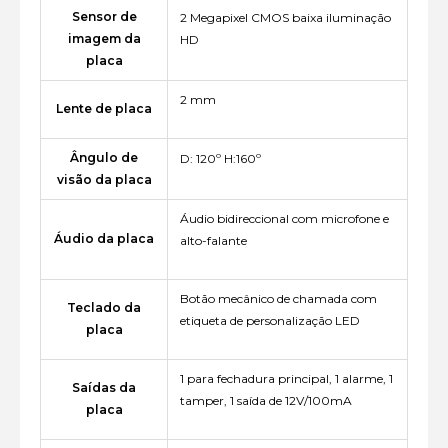
Sensor de
2 Megapixel CMOS baixa iluminação
imagem da
HD
placa
2 mm
Lente de placa
Ângulo de
D: 120º H:160º
visão da placa
Áudio bidireccional com microfone e
Áudio da placa
alto-falante
Botão mecânico de chamada com
Teclado da
etiqueta de personalização LED
placa
1 para fechadura principal, 1 alarme, 1
Saídas da
tamper, 1 saída de 12V/100mA
placa