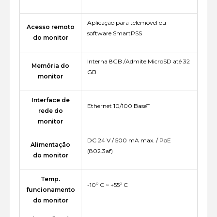
Aplicação para telemóvel ou
Acesso remoto
software SmartPSS
do monitor
Interna 8GB /Admite MicroSD até 32
Memória do
GB
monitor
Interface de
Ethernet 10/100 BaseT
rede do
monitor
DC 24 V / 500 mA max. / PoE
Alimentação
(802.3af)
do monitor
Temp.
-10º C ~ +55º C
funcionamento
do monitor