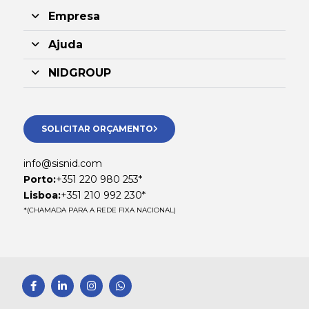
Empresa
Ajuda
NIDGROUP
SOLICITAR ORÇAMENTO
info@sisnid.com
Porto:
+351 220 980 253*
Lisboa:
+351 210 992 230*
*(CHAMADA PARA A REDE FIXA NACIONAL)
F
L
I
W
a
i
n
h
c
n
s
a