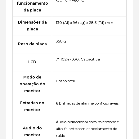
-30º C ~ +60º C
funcionamento
da placa
Dimensões da
130 (Al) x 96 (Lg) x 28.5 (Fd) mm
placa
350 g
Peso da placa
7" 1024×680, Capacitiva
LCD
Modo de
Botão tátil
operação do
monitor
Entradas do
6 Entradas de alarme configuráveis
monitor
Áudio bidirecional com microfone e
Áudio do
alto-falante com cancelamento de
monitor
ruído