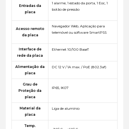
1 alarme, 1 estado da porta, 1 Eoc, 1
Entradas da
botão de pressão
placa
Navegador Web, Aplicação para
Acesso remoto
telemóvel ou software SmartPSS
da placa
Interface de
Ethernet 10/100 BaseT
rede da placa
Alimentação da
DC 12 V / 1A max. / PoE (802.3af)
placa
Grau de
IP65, IK07
Proteção da
placa
Material da
Liga de alumínio
placa
Temp.