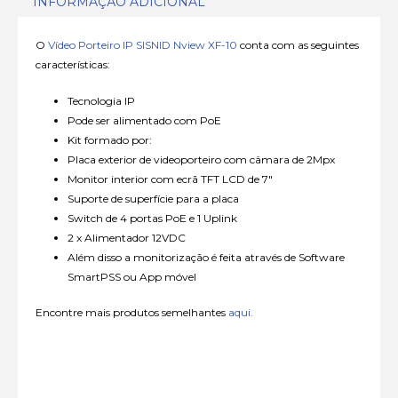
INFORMAÇÃO ADICIONAL
O
Vídeo Porteiro IP SISNID Nview XF-10
conta com as seguintes
características:
Tecnologia IP
Pode ser alimentado com PoE
Kit formado por:
Placa exterior de videoporteiro com câmara de 2Mpx
Monitor interior com ecrã TFT LCD de 7″
Suporte de superfície para a placa
Switch de 4 portas PoE e 1 Uplink
2 x Alimentador 12VDC
Além disso a monitorização é feita através de Software
SmartPSS ou App móvel
Encontre mais produtos semelhantes
aqui.