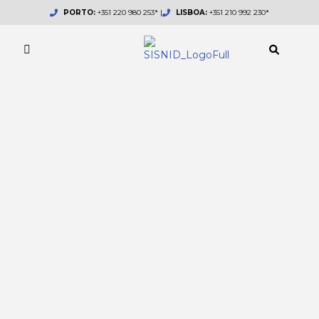
Skip
PORTO:
+351 220 980 253* |
LISBOA:
+351 210 992 230*
to
content