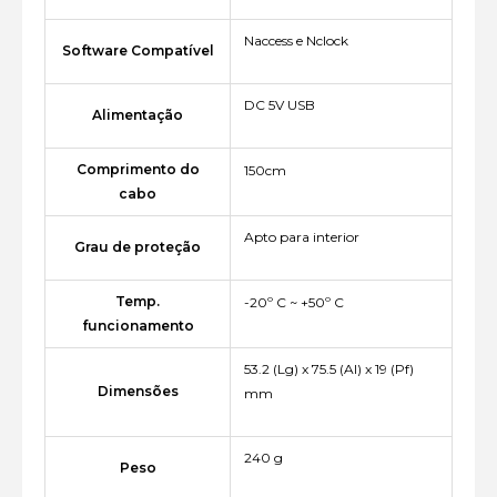
Naccess e Nclock
Software Compatível
DC 5V USB
Alimentação
Comprimento do
150cm
cabo
Apto para interior
Grau de proteção
Temp.
-20º C ~ +50º C
funcionamento
53.2 (Lg) x 75.5 (Al) x 19 (Pf)
Dimensões
mm
240 g
Peso