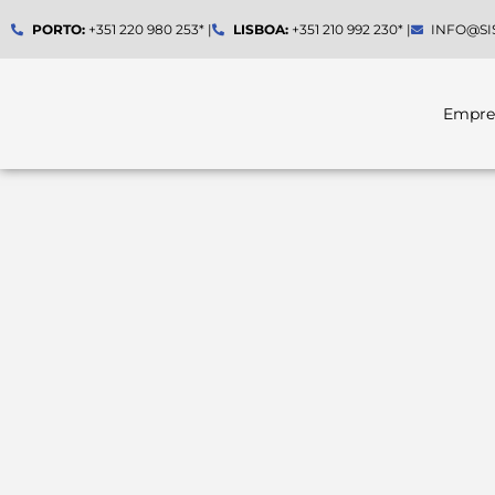
Skip
PORTO:
+351 220 980 253* |
LISBOA:
+351 210 992 230* |
INFO@SI
to
content
Empre