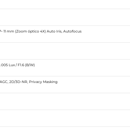
.7~ 11 mm (Zoom óptico 4X) Auto Iris, Autofocus
0.005 Lux / F1.6 (B/W)
AGC, 2D/3D-NR, Privacy Masking