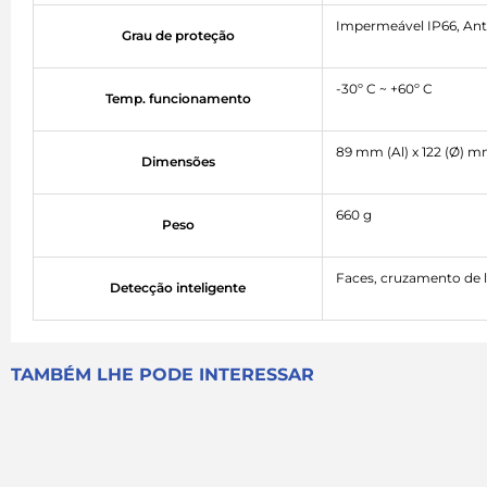
Impermeável IP66, Ant
Grau de proteção
-30º C ~ +60º C
Temp. funcionamento
89 mm (Al) x 122 (Ø) 
Dimensões
660 g
Peso
Faces, cruzamento de 
Detecção inteligente
TAMBÉM LHE PODE INTERESSAR