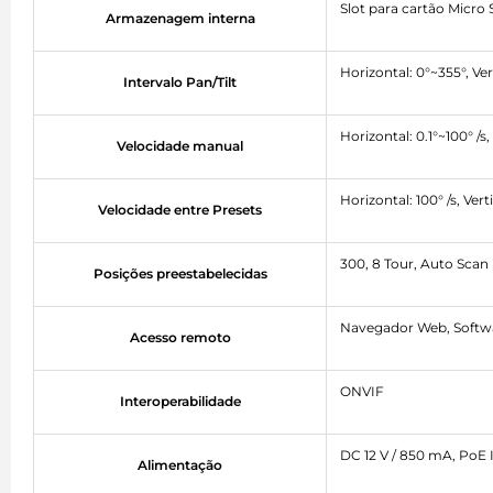
Slot para cartão Micro
Armazenagem interna
Horizontal: 0°~355°, Ver
Intervalo Pan/Tilt
Horizontal: 0.1°~100° /s, 
Velocidade manual
Horizontal: 100° /s, Verti
Velocidade entre Presets
300, 8 Tour, Auto Scan
Posições preestabelecidas
Navegador Web, Softw
Acesso remoto
ONVIF
Interoperabilidade
DC 12 V / 850 mA, PoE 
Alimentação