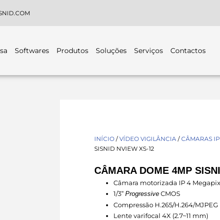
SNID.COM
sa
Softwares
Produtos
Soluções
Serviços
Contactos
INÍCIO
/
VÍDEO VIGILÂNCIA
/
CÂMARAS IP
SISNID NVIEW XS-12
CÂMARA DOME 4MP SISNI
Câmara motorizada IP 4 Megapix
1/3”
CMOS
Progressive
Compressão H.265/H.264/MJPEG
Lente varifocal 4X (2.7~11 mm)