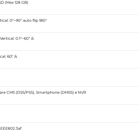
 SD (Max 128 GB)
tical: 0°~90° auto flip 180°
Vertical: 0.1°~60° /s
cal: 60° /s
are CMS (DSS/PSS), Smartphone (DMSS) e NVR
IEEE802.3af