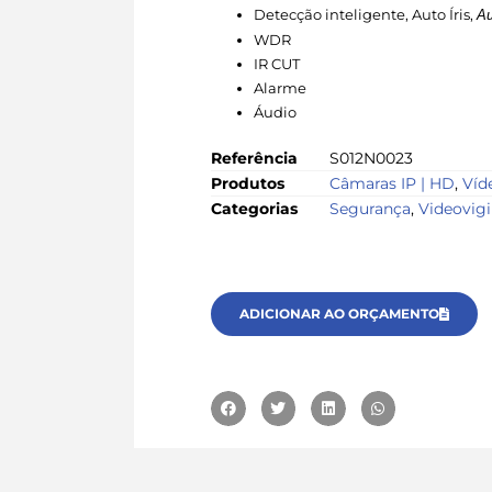
Detecção inteligente, Auto Íris,
Au
WDR
IR CUT
Alarme
Áudio
Referência
S012N0023
Produtos
Câmaras IP | HD
,
Víd
Categorias
Segurança
,
Videovigi
ADICIONAR AO ORÇAMENTO