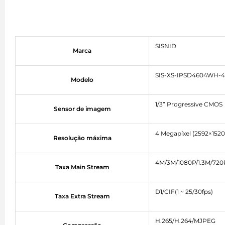
SISNID
Marca
SIS-XS-IPSD4604WH-4
Modelo
1/3” Progressive CMOS
Sensor de imagem
4 Megapíxel (2592×1520
Resolução máxima
4M/3M/1080P/1.3M/720P
Taxa Main Stream
D1/CIF(1 ~ 25/30fps)
Taxa Extra Stream
H.265/H.264/MJPEG