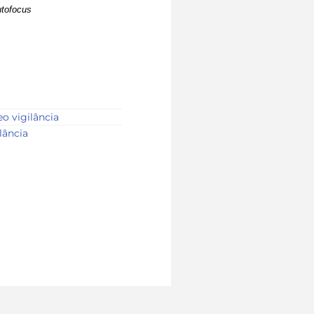
tofocus
eo vigilância
lância