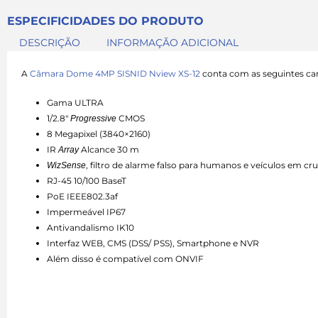
ESPECIFICIDADES DO PRODUTO
DESCRIÇÃO
INFORMAÇÃO ADICIONAL
A
Câmara Dome 4MP SISNID Nview XS-12
conta com as seguintes cara
Gama ULTRA
1/2.8″
CMOS
Progressive
8 Megapixel (3840×2160)
IR
Alcance 30 m
Array
, filtro de alarme falso para humanos e veículos em cr
WizSense
RJ-45 10/100 BaseT
PoE IEEE802.3af
Impermeável IP67
Antivandalismo IK10
Interfaz WEB, CMS (DSS/ PSS), Smartphone e NVR
Além disso é compatível com ONVIF