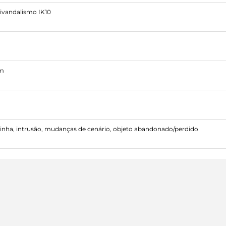
ivandalismo IK10
mm
linha, intrusão, mudanças de cenário, objeto abandonado/perdido