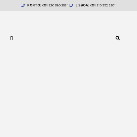
Skip
PORTO:
+351 220 980 253* |
LISBOA:
+351 210 992 230*
to
content