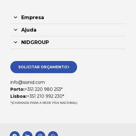
Empresa
Ajuda
NIDGROUP
SOLICITAR ORÇAMENTO
info@sisnid.com
Porto:
+351 220 980 253*
Lisboa:
+351 210 992 230*
*(CHAMADA PARA A REDE FIXA NACIONAL)
F
L
I
W