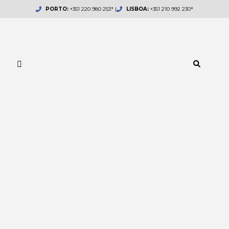
Skip
PORTO:
+351 220 980 253* |
LISBOA:
+351 210 992 230*
to
content