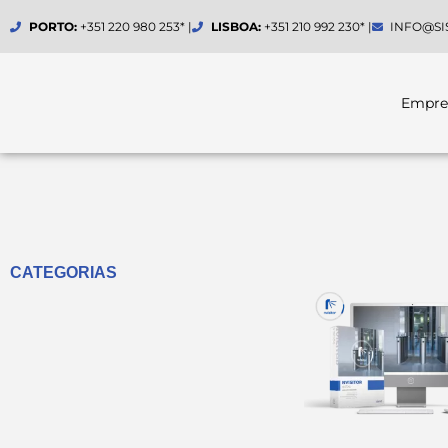
Skip
PORTO:
+351 220 980 253* |
LISBOA:
+351 210 992 230* |
INFO@SI
to
content
Empre
CATEGORIAS