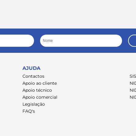
Nome
AJUDA
Contactos
SI
Apoio ao cliente
NI
Apoio técnico
NI
Apoio comercial
NI
Legislação
FAQ's